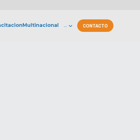
citacionMultinacional
…
CONTACTO